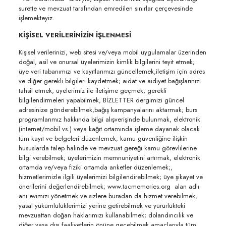
surette ve mevzuat tarafından emredilen sınırlar çerçevesinde
işlemekteyiz.
KİŞİSEL VERİLERİNİZİN İŞLENMESİ
Kişisel verilerinizi, web sitesi ve/veya mobil uygulamalar üzerinden
doğal, asil ve onursal üyelerimizin kimlik bilgilerini teyit etmek;
üye veri tabanımızı ve kayıtlarımızı güncellemek,iletişim için adres
ve diğer gerekli bilgileri kaydetmek; aidat ve aidiyet bağışlarınızı
tahsil etmek, üyelerimiz ile iletişime geçmek, gerekli
bilgilendirmeleri yapabilmek, BİZLETTER dergimizi güncel
adresinize gönderebilmek,bağış kampanyalarını aktarmak; burs
programlarımız hakkında bilgi alışverişinde bulunmak, elektronik
(internet/mobil vs.) veya kağıt ortamında işleme dayanak olacak
tüm kayıt ve belgeleri düzenlemek; kamu güvenliğine ilişkin
hususlarda talep halinde ve mevzuat gereği kamu görevlilerine
bilgi verebilmek; üyelerimizin memnuniyetini artırmak, elektronik
ortamda ve/veya fiziki ortamda anketler düzenlemek;,
hizmetlerimizle ilgili üyelerimizi bilgilendirebilmek; üye şikayet ve
önerilerini değerlendirebilmek; www.tacmemories.org alan adlı
anı evimizi yönetmek ve sizlere buradan da hizmet verebilmek,
yasal yükümlülüklerimizi yerine getirebilmek ve yürürlükteki
mevzuattan doğan haklarımızı kullanabilmek; dolandırıcılık ve
diğer yasa dışı faaliyetlerin önüne geçebilmek amaçlarıyla tüm