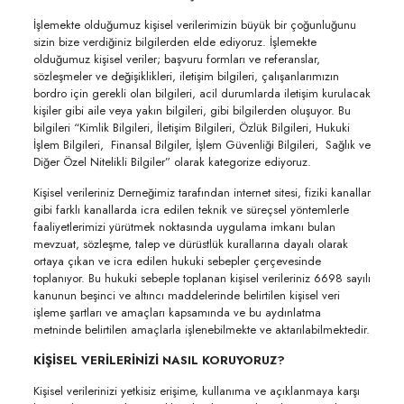
İşlemekte olduğumuz kişisel verilerimizin büyük bir çoğunluğunu
sizin bize verdiğiniz bilgilerden elde ediyoruz. İşlemekte
olduğumuz kişisel veriler; başvuru formları ve referanslar,
sözleşmeler ve değişiklikleri, iletişim bilgileri, çalışanlarımızın
bordro için gerekli olan bilgileri, acil durumlarda iletişim kurulacak
kişiler gibi aile veya yakın bilgileri, gibi bilgilerden oluşuyor. Bu
bilgileri “Kimlik Bilgileri, İletişim Bilgileri, Özlük Bilgileri, Hukuki
İşlem Bilgileri, Finansal Bilgiler, İşlem Güvenliği Bilgileri, Sağlık ve
Diğer Özel Nitelikli Bilgiler” olarak kategorize ediyoruz.
Kişisel verileriniz Derneğimiz tarafından internet sitesi, fiziki kanallar
gibi farklı kanallarda icra edilen teknik ve süreçsel yöntemlerle
faaliyetlerimizi yürütmek noktasında uygulama imkanı bulan
mevzuat, sözleşme, talep ve dürüstlük kurallarına dayalı olarak
ortaya çıkan ve icra edilen hukuki sebepler çerçevesinde
toplanıyor. Bu hukuki sebeple toplanan kişisel verileriniz 6698 sayılı
kanunun beşinci ve altıncı maddelerinde belirtilen kişisel veri
işleme şartları ve amaçları kapsamında ve bu aydınlatma
metninde belirtilen amaçlarla işlenebilmekte ve aktarılabilmektedir.
KİŞİSEL VERİLERİNİZİ NASIL KORUYORUZ?
Kişisel verilerinizi yetkisiz erişime, kullanıma ve açıklanmaya karşı