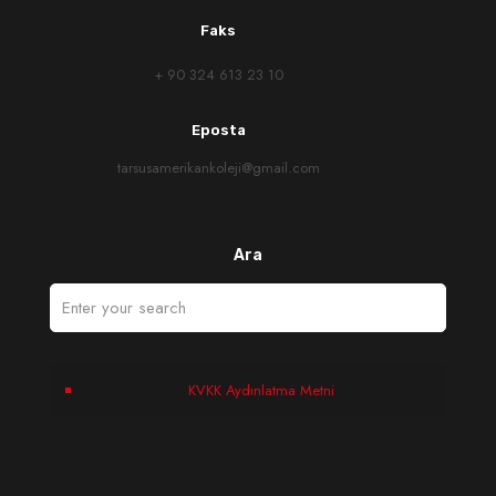
Faks
+ 90 324 613 23 10
Eposta
tarsusamerikankoleji@gmail.com
Ara
KVKK Aydınlatma Metni