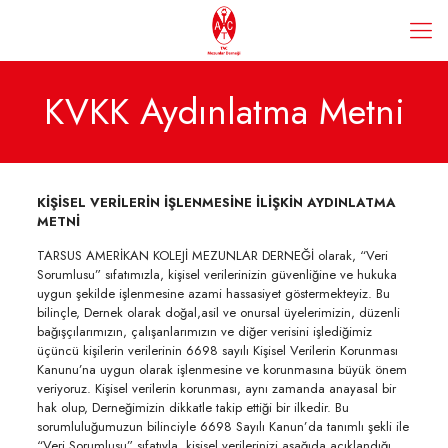
KVKK Aydınlatma Metni
KİŞİSEL VERİLERİN İŞLENMESİNE İLİŞKİN AYDINLATMA
METNİ
TARSUS AMERİKAN KOLEJİ MEZUNLAR DERNEĞİ olarak, “Veri
Sorumlusu” sıfatımızla, kişisel verilerinizin güvenliğine ve hukuka
uygun şekilde işlenmesine azami hassasiyet göstermekteyiz. Bu
bilinçle, Dernek olarak doğal,asil ve onursal üyelerimizin, düzenli
bağışçılarımızın, çalışanlarımızın ve diğer verisini işlediğimiz
üçüncü kişilerin verilerinin 6698 sayılı Kişisel Verilerin Korunması
Kanunu’na uygun olarak işlenmesine ve korunmasına büyük önem
veriyoruz. Kişisel verilerin korunması, aynı zamanda anayasal bir
hak olup, Derneğimizin dikkatle takip ettiği bir ilkedir. Bu
sorumluluğumuzun bilinciyle 6698 Sayılı Kanun’da tanımlı şekli ile
“Veri Sorumlusu” sıfatıyla, kişisel verilerinizi aşağıda açıklandığı