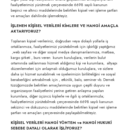
faaliyetlerimizi yürütmek çerçevesinde 6698 sayılı kanunun
beşinci ve altıncı maddelerinde belirtilen kişisel veri işleme şartları
ve amaçları dahilinde işlemekteyiz.
İŞLENEN KİŞİSEL VERİLERİ KİMLERE VE HANGİ AMAÇLA
AKTARIYORUZ?
Toplanan kişisel verileriniz, doğrudan veya dolaylı yollarla iş
ortaklarımıza, faaliyetlerimizi yürütebilmek için işbirliği yaptığımız
,web sayfası ve diğer sosyal medya danışmanlarımıza, matbaa,
kargo şirketi , burs veren kurum kuruluşlara, verilerin bulut
ortamında saklanması hizmeti aldığımız kişi ve kurumlara, altyapı
düzenlemeleri için anlaşmalı olduğumuz kuruluşlara, ve sizlere
daha iyi hizmet sunabilmek ve üyelerimizin birlikteliğini ve sosyal
beraberliğini artırabilmek için , etkinlik, balo, seminer vb. Dernek
tüzüğümüzde belirtilen amaçlarımıza uygun çeşitli duyuru ve
organizasyon faaliyetlerini yerine getiren anlaşma yapılan
kurumlara, diğer üçüncü kişilerle ve ilgili iş ortaklarımızla;
faaliyetlerimizi yürütebilmek çerçevesinde 6698 sayılı kanunun
sekizinci ve dokuzuncu maddelerinde belirtilen kişisel veri işleme
şartları ve amaçları çerçevesinde paylaşabilmekteyiz.
KİŞİSEL VERİLERİ HANGİ YÖNTEM ve HANGİ HUKUKİ
SEBEBE DAYALI OLARAK İŞLİYORUZ?