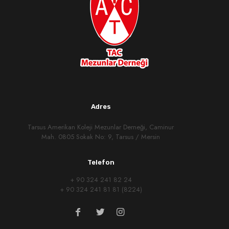
Adres
Tarsus Amerikan Koleji Mezunlar Derneği, Caminur
Mah. 0805 Sokak No: 9, Tarsus / Mersin
Telefon
+ 90 324 241 82 24
+ 90 324 241 81 81 (8224)