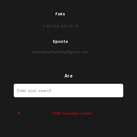
Faks
+ 90 324 613 23 10
Eposta
tarsusamerikankoleji@gmail.com
Ara
KVKK Aydınlatma Metni