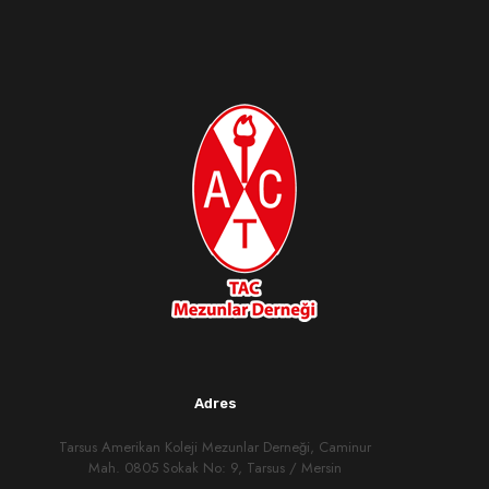
Adres
Tarsus Amerikan Koleji Mezunlar Derneği, Caminur
Mah. 0805 Sokak No: 9, Tarsus / Mersin