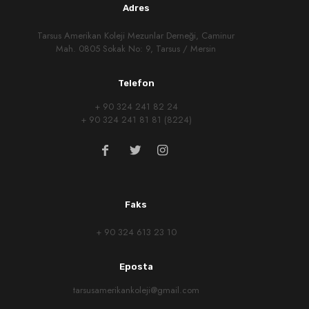
Adres
Tarsus Amerikan Koleji Mezunlar Derneği, Caminur
Mah. 0805 Sokak No: 9, Tarsus / Mersin
Telefon
+ 90 324 241 82 24
+ 90 324 241 81 81 (8224)
Faks
+ 90 324 613 23 10
Eposta
tarsusamerikankoleji@gmail.com