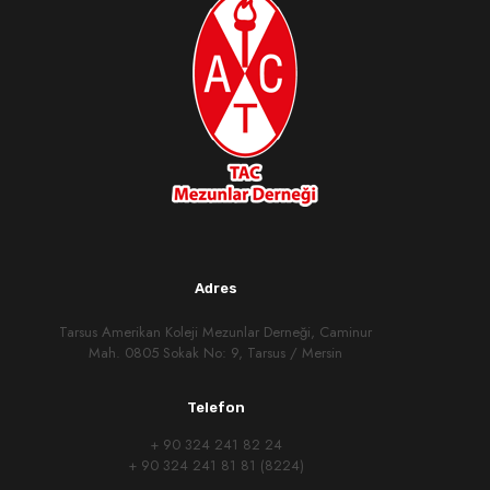
Adres
Tarsus Amerikan Koleji Mezunlar Derneği, Caminur
Mah. 0805 Sokak No: 9, Tarsus / Mersin
Telefon
+ 90 324 241 82 24
+ 90 324 241 81 81 (8224)