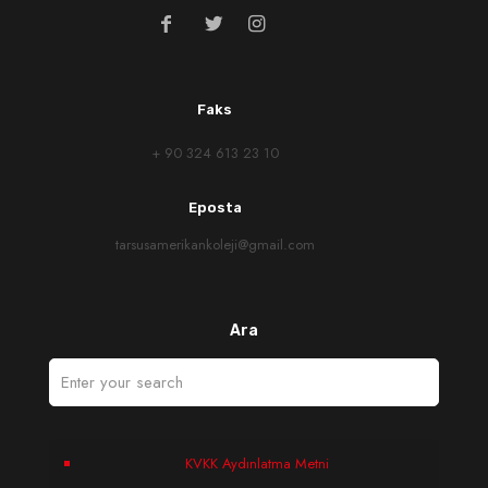
Faks
+ 90 324 613 23 10
Eposta
tarsusamerikankoleji@gmail.com
Ara
KVKK Aydınlatma Metni