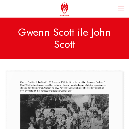
Gwenn Scott ile John
Scott