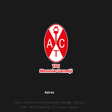
Adres
Tarsus Amerikan Koleji Mezunlar Derneği, Caminur
Mah. 0805 Sokak No: 9, Tarsus / Mersin