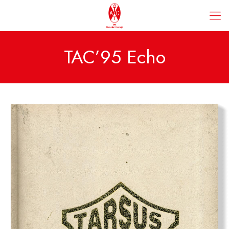
TAC’95 Echo