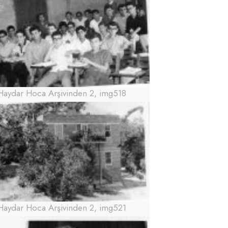
Haydar Hoca Arşivinden 2, img518
Haydar Hoca Arşivinden 2, img521