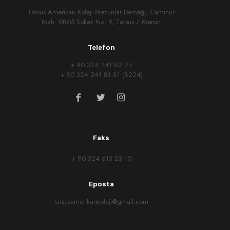
Tarsus Amerikan Koleji Mezunlar Derneği, Caminur
Mah. 0805 Sokak No: 9, Tarsus / Mersin
Telefon
+ 90 324 241 82 24
+ 90 324 241 81 81 (8224)
Faks
+ 90 324 613 23 10
Eposta
tarsusamerikankoleji@gmail.com