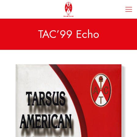
TAC’99 Echo