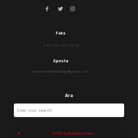
Faks
+ 90 324 613 23 10
Eposta
tarsusamerikankoleji@gmail.com
Ara
KVKK Aydınlatma Metni