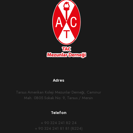
Adres
Tarsus Amerikan Koleji Mezunlar Derneği, Caminur
Mah. 0805 Sokak No: 9, Tarsus / Mersin
Telefon
+ 90 324 241 82 24
+ 90 324 241 81 81 (8224)